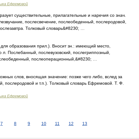
зыка Ефремовой
бразует существительные, прилагательные и наречия со знач.
ослезвучание, послесвечение, послеобеденный, послеродовой,
послезавтра. Толковый словарь&#8230; …
для образования прил.). Вносит зн.: имеющий место,
о л. Послебанный, послевузовский, послегриппозный,
ослеобеденный, послеоперационный,&#8230; …
ожных слов, вносящая значение: позже чего либо, вслед за
, послеродовой и т.п.). Толковый словарь Ефремовой. Т. Ф.
зыка Ефремовой
7
8
9
10
11
12
13