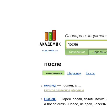
Словари и энциклоп
academic.ru
Толкования
Переводы
после
Толкование
Перевод
Книги
после́д
— послед, а …
1
Русское словесное ударение
ПОСЛЕ
— нареч. посля, потом, позже, 
2
а после скажи. После, не срок, невесть 