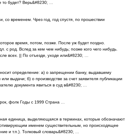
ле то будет? Верь&#8230; …
и, со временем. Чрез год, год спустя, по прошествии
оторое время, потом, позже. После уж будет поздно.
. с род. Вслед за кем чем нибудь; позже кого чего нибудь.
ле всех. || По отъезде, уходе или&#8230; …
носит определение: а) о запрещении банку, выдавшему
 или выдачи; б) о производстве за счет заявителя публикации
жателю документа явиться в суд в&#8230; …
рок, фолк Годы с 1999 Страна …
ая единица, выделяющаяся в терминах, которые обозначают
 мотивирующим именем существительным, но происходящее
ние и т.п.). Толковый словарь&#8230; …