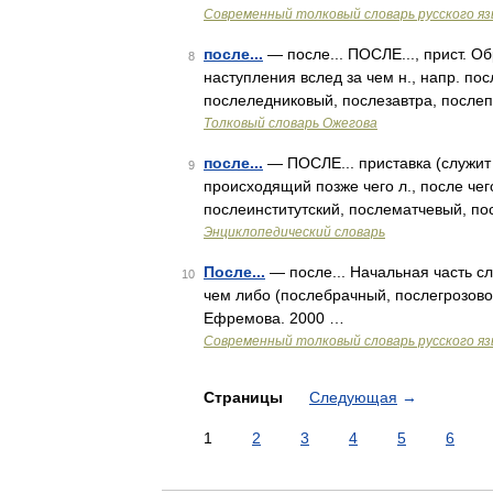
Современный толковый словарь русского я
после...
— после... ПОСЛЕ..., прист. О
8
наступления вслед за чем н., напр. п
послеледниковый, послезавтра, после
Толковый словарь Ожегова
после...
— ПОСЛЕ... приставка (служит 
9
происходящий позже чего л., после чег
послеинститутский, послематчевый, п
Энциклопедический словарь
После...
— после... Начальная часть сл
10
чем либо (послебрачный, послегрозовой
Ефремова. 2000 …
Современный толковый словарь русского я
Страницы
Следующая
→
1
2
3
4
5
6