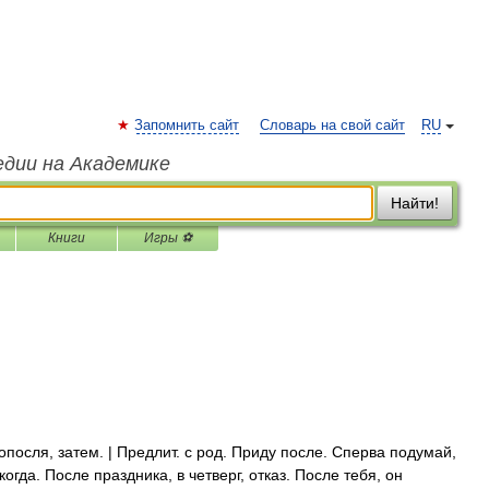
Запомнить сайт
Словарь на свой сайт
RU
едии на Академике
Найти!
Книги
Игры ⚽
опосля, затем. | Предлит. с род. Приду после. Сперва подумай,
когда. После праздника, в четверг, отказ. После тебя, он