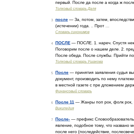
первый. После да после а когда ж пос
Толковый словарь Даля
после
— За, потом, затем, впоследстви
3
(истечении) года. .. Прот …
Словарь синонимов
ПОСЛЕ
— ПОСЛЕ. 1. нареч. Спустя нек
4
Поговорим после о нашем деле. 2. предл
После обеда. После службы. Прийти пос
Толковый словарь Ушакова
После
— принятия заявления судья вы
5
документ, производить по нему платежи
в местной газете с пре дложением дер
Финансовый словарь
После 11
— Жанры поп рок, фолк рок, 
6
Википедия
После-
— префикс Словообразовательн
7
явление, подобное тому, что названо
после него (последействие, послесвече